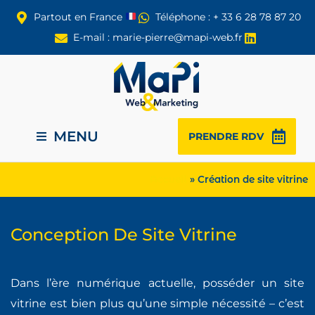
Partout en France
Téléphone : + 33 6 28 78 87 20
E-mail : marie-pierre@mapi-web.fr
MENU
PRENDRE RDV
Conception Graphique : Print et Digital
Accueil
»
Création de site vitrine
Conception De Site Vitrine
Dans l’ère numérique actuelle, posséder un site
vitrine est bien plus qu’une simple nécessité – c’est