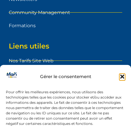
Community Management
Formations
Liens utiles
Nos Tarifs Site Web
Foire aux Questions
Gérer le consentement
Blog
Pour offrir les meilleures expériences, nous utilisons des
technologies telles que les cookies pour stocker et/ou accéder aux
Etape du projet
informations des appareils. Le fait de consentir à ces technologies
nous permettra de traiter des données telles que le comportement
Réalisations
de navigation ou les ID uniques sur ce site. Le fait de ne pas
consentir ou de retirer son consentement peut avoir un effet
négatif sur certaines caractéristiques et fonctions.
Contact