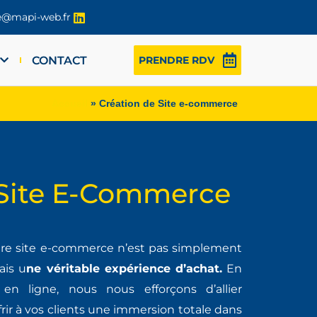
re@mapi-web.fr
CONTACT
PRENDRE RDV
Accueil
»
Création de Site e-commerce
Site E-Commerce
re site e-commerce n’est pas simplement
ais u
ne véritable expérience d’achat.
En
n ligne, nous nous efforçons d’allier
ffrir à vos clients une immersion totale dans