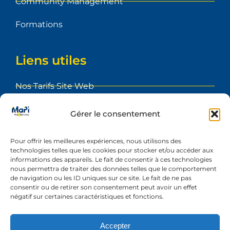
Community Management
Formations
Liens utiles
Nos Tarifs Site Web
Foire aux Questions
Gérer le consentement
Blog
Pour offrir les meilleures expériences, nous utilisons des
technologies telles que les cookies pour stocker et/ou accéder aux
Etape du projet
informations des appareils. Le fait de consentir à ces technologies
nous permettra de traiter des données telles que le comportement
Réalisations
de navigation ou les ID uniques sur ce site. Le fait de ne pas
consentir ou de retirer son consentement peut avoir un effet
négatif sur certaines caractéristiques et fonctions.
Contact
Accepter