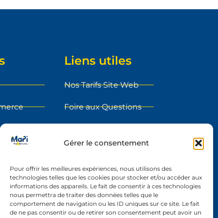
s
Liens utiles
Nos Tarifs Site Web
mmerce
Foire aux Questions
ment
Blog
Gérer le consentement
sur le web
Etape du projet
Pour offrir les meilleures expériences, nous utilisons des
s
Réalisations
technologies telles que les cookies pour stocker et/ou accéder aux
informations des appareils. Le fait de consentir à ces technologies
y
Contact
nous permettra de traiter des données telles que le
comportement de navigation ou les ID uniques sur ce site. Le fait
nt
de ne pas consentir ou de retirer son consentement peut avoir un