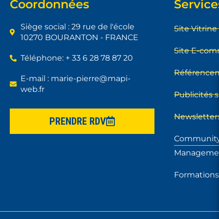
Coordonnées
Service
Siège social : 29 rue de l'école
Site Vitrine
10270 BOURANTON - FRANCE
Site E-co
Téléphone: + 33 6 28 78 87 20
Référence
E-mail : marie-pierre@mapi-
web.fr
Publicités 
Newsletter
PRENDRE RDV
Communit
Manageme
Formations