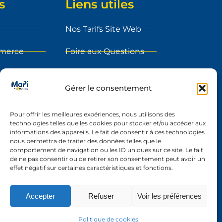
s
Liens utiles
Nos Tarifs Site Web
mmerce
Foire aux Questions
ment
Blog
Gérer le consentement
sur le web
Etape du projet
Pour offrir les meilleures expériences, nous utilisons des
s
Réalisations
technologies telles que les cookies pour stocker et/ou accéder aux
informations des appareils. Le fait de consentir à ces technologies
y
Contact
nous permettra de traiter des données telles que le
comportement de navigation ou les ID uniques sur ce site. Le fait
nt
de ne pas consentir ou de retirer son consentement peut avoir un
effet négatif sur certaines caractéristiques et fonctions.
Accepter
Refuser
Voir les préférences
Politique de cookies