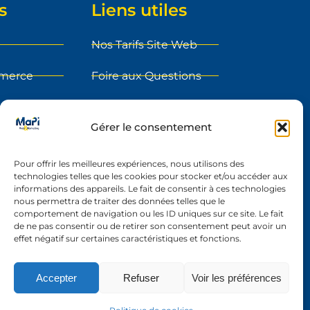
s
Liens utiles
Nos Tarifs Site Web
mmerce
Foire aux Questions
ment
Blog
Gérer le consentement
sur le web
Etape du projet
Pour offrir les meilleures expériences, nous utilisons des
s
Réalisations
technologies telles que les cookies pour stocker et/ou accéder aux
informations des appareils. Le fait de consentir à ces technologies
y
Contact
nous permettra de traiter des données telles que le
comportement de navigation ou les ID uniques sur ce site. Le fait
nt
de ne pas consentir ou de retirer son consentement peut avoir un
effet négatif sur certaines caractéristiques et fonctions.
Accepter
Refuser
Voir les préférences