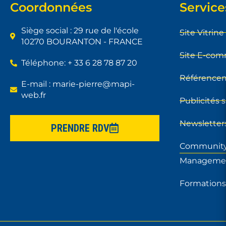
Coordonnées
Service
Siège social : 29 rue de l'école
Site Vitrine
10270 BOURANTON - FRANCE
Site E-co
Téléphone: + 33 6 28 78 87 20
Référence
E-mail : marie-pierre@mapi-
web.fr
Publicités 
Newsletter
PRENDRE RDV
Communit
Manageme
Formations